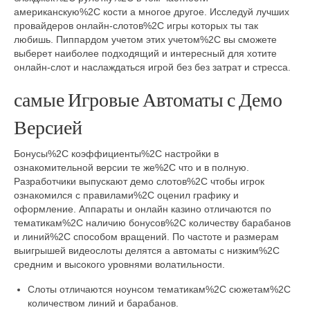
американскую%2C кости а многое другое. Исследуй лучших
провайдеров онлайн-слотов%2C игры которых ты так
любишь. Пиппардом учетом этих учетом%2C вы сможете
выберет наиболее подходящий и интересный для хотите
онлайн-слот и наслаждаться игрой без без затрат и стресса.
самые Игровые Автоматы с Демо
Версией
Бонусы%2C коэффициенты%2C настройки в
ознакомительной версии те же%2C что и в полную.
Разработчики выпускают демо слотов%2C чтобы игрок
ознакомился с правилами%2C оценил графику и
оформление. Аппараты и онлайн казино отличаются по
тематикам%2C наличию бонусов%2C количеству барабанов
и линий%2C способом вращений. По частоте и размерам
выигрышей видеослоты делятся а автоматы с низким%2C
средним и высокого уровнями волатильности.
Слоты отличаются ноунсом тематикам%2C сюжетам%2C
количеством линий и барабанов.