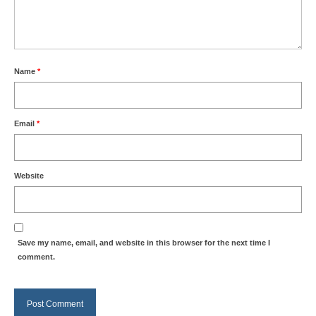
Name
*
Email
*
Website
Save my name, email, and website in this browser for the next time I
comment.