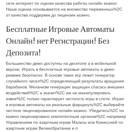
сети интернет по оценке качества работы онлайн казино.
Наша оценка основывается на множество переменных%2C
от качества поддержки до лицензии казино.
Бесплатные Игровые Автоматы
Онлайн! нет Регистрации! Без
Депозита!
Большинство демо доступны на десктопе а в мобильной
версии. Играть в бесплатные игровые автоматы а демо-
режиме безопасно. В основе таких игр лежит генератор
случайного чисел%2C определяющий результаты вращения
барабанов. Механизм генерации защищен спасась внешних
воздействий%2C а значит%2C им не манипулировать
извне%2C только гарантирует честность игры в слоте. Играя
в игровые автоматы на реальные фарцануть%2C выбирайте
честное лицензированное онлайн-казино. Убедитесь%2C но
казино лицензировано компетентным органом%2C например
Управлением по азартным играм Мальты или Комиссией по
азартным играм Великобритании и п.