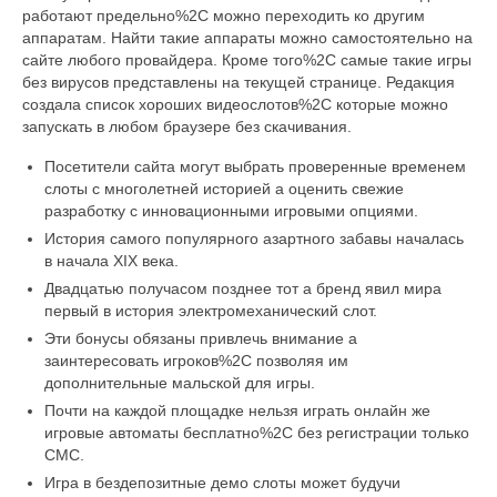
работают предельно%2C можно переходить ко другим
аппаратам. Найти такие аппараты можно самостоятельно на
сайте любого провайдера. Кроме того%2C самые такие игры
без вирусов представлены на текущей странице. Редакция
создала список хороших видеослотов%2C которые можно
запускать в любом браузере без скачивания.
Посетители сайта могут выбрать проверенные временем
слоты с многолетней историей а оценить свежие
разработку с инновационными игровыми опциями.
История самого популярного азартного забавы началась
в начала XIX века.
Двадцатью получасом позднее тот а бренд явил мира
первый в история электромеханический слот.
Эти бонусы обязаны привлечь внимание а
заинтересовать игроков%2C позволяя им
дополнительные мальской для игры.
Почти на каждой площадке нельзя играть онлайн же
игровые автоматы бесплатно%2C без регистрации только
СМС.
Игра в бездепозитные демо слоты может будучи