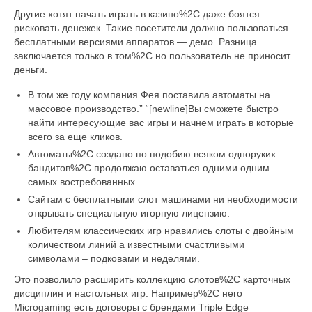
Другие хотят начать играть в казино%2C даже боятся
рисковать денежек. Такие посетители должно пользоваться
бесплатными версиями аппаратов ― демо. Разница
заключается только в том%2C но пользователь не приносит
деньги.
В том же году компания Фея поставила автоматы на
массовое производство.” “[newline]Вы сможете быстро
найти интересующие вас игры и начнем играть в которые
всего за еще кликов.
Автоматы%2C создано по подобию всяком одноруких
бандитов%2C продолжаю оставаться одними одним
самых востребованных.
Сайтам с бесплатными слот машинами ни необходимости
открывать специальную игорную лицензию.
Любителям классических игр нравились слоты с двойным
количеством линий а известными счастливыми
символами – подковами и неделями.
Это позволило расширить коллекцию слотов%2C карточных
дисциплин и настольных игр. Например%2C него
Microgaming есть договоры с брендами Triple Edge