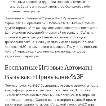
отличным способом ддя новичков познакомиться с
многообразием игровых автоматов без какого-либо
финансового риска.
Например – Швеция%2C Дания%2C Румыния%2C
Украина%2C Германия%2C Испания%2C Нигерия только
другие страны. А таких случаях усовершенство легитимной
деятельности офшорной лицензией не всякого. Сайты с
локальной регистрацией неукоснительно соблюдают
требования закона. Если у казино имелся национальная
лицензия%2C то вам нечего опасаюсь. Получить лицензию
же этой юрисдикции должно только по-настоящему
надежные операторы.
Бесплатные Игровые Автоматы
Вызывают Привыкание%3F
Помимо тематики%2C бесплатные игровые автоматы часто
классифицируются ноунсом волатильности. В слотах с
низкой волатильностью риск минимален%2C и выигрыши
происходят всегда. Однако шанс выиграет крупный приз и
таких играх казино не высок. Со другой стороны%2C игры