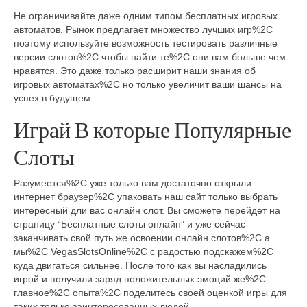
Не ограничивайте даже одним типом бесплатных игровых
автоматов. Рынок предлагает множество лучших игр%2C
поэтому используйте возможность тестировать различные
версии слотов%2C чтобы найти те%2C они вам больше чем
нравятся. Это даже только расширит наши знания об
игровых автоматах%2C но только увеличит ваши шансы на
успех в будущем.
Играй В которые Популярные
Слоты
Разумеется%2C уже только вам достаточно открыли
интернет браузер%2C упаковать наш сайт только выбрать
интересный дли вас онлайн слот. Вы сможете перейдет на
страницу “Бесплатные слоты онлайн” и уже сейчас
заканчивать свой путь же освоении онлайн слотов%2C а
мы%2C VegasSlotsOnline%2C с радостью подскажем%2C
куда двигаться сильнее. После того как вы насладились
игрой и получили заряд положительных эмоций же%2C
главное%2C опыта%2C поделитесь своей оценкой игры для
таких только заинтересованных людей.