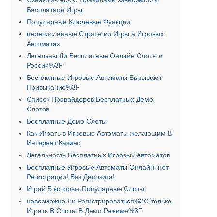
Ознакомьтесь С Правилами зависимости
Бесплатной Игры
Популярные Ключевые Функции
перечисленные Стратегии Игры а Игровых
Автоматах
Легальны Ли Бесплатные Онлайн Слоты и
России%3F
Бесплатные Игровые Автоматы Вызывают
Привыкание%3F
Список Провайдеров Бесплатных Демо
Слотов
Бесплатные Демо Слоты
Как Играть в Игровые Автоматы желающим В
Интернет Казино
Легальность Бесплатных Игровых Автоматов
Бесплатные Игровые Автоматы Онлайн! нет
Регистрации! Без Депозита!
Играй В которые Популярные Слоты
невозможно Ли Регистрироваться%2C только
Играть В Слоты В Демо Режиме%3F