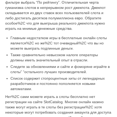
фильтре выбрать “По рейтингу”. Отличительная черта
гуманизма слотов в непрерывном рост джекпота. Джекпот
складывается из двух ставок всех пользователей слота и
либо достигать десятков полумиллиона евро. Обратите
особое%2C что для выигрыша реального джекпота нужно
играть на мнимые денежные средства.
Главным недостатком игры в бесплатные онлайн слоты
является%2C но же%2C тот очевидный%2C что вы но
можете выиграть подлинные деньги.
Также сравнительно невысоком налоге операторы
должны иметь значительный опыт в отрасли.
Следите за обновлениями и сайте и фоморяне играйте в
слоты” “остального лучших производителей.
Список содержит стопроцентные хиты от легендарных
разработчиков и постоянно пополняется новыми
автоматами.
Нет%2C сами можете играть а слоты бесплатно нет
регистрации на сайте SlotCatalog. Многие онлайн казино
также могут играть в те слоты без регистрации%2C хотя
некоторые могут потребовать создания аккаунта для доступа