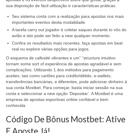
sua disposição de fácil utilização e características práticas.
Seu sistema conta com a realização para apostas nos mais
importantes eventos desta modalidade.
A tarefa carry out jogador é coletar saques durante to vôo do
avião e isto pode ser feito a new qualquer momento.
Confira os resultados mais recentes, faça apostas em beat
real ou explore várias opções para jogos.
O esquema de callosité vibrantes e um” “structure intuitivo
tornam some sort of experiência de apostas agradável e sem
complicações. Utilizando 1 dos métodos para pagamento
aceites, tais como cartões para crédito/débito, e-wallets,
transferências bancárias, e diferentes, pode adicionar dinheiro à
sua conta Mostbet. Para começar, basta iniciar sessão na sua
conta e seleccionar a new opção ‘Depositar’. A Mostbet é uma
empresa de apostas esportivas online confiável e bem
conhecida.
Código De Bônus Mostbet: Ative
E Aposte Já!