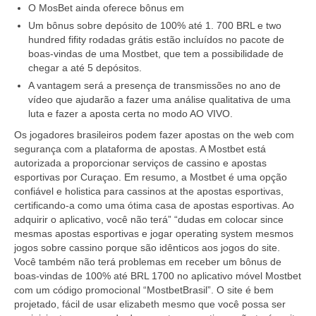
O MosBet ainda oferece bônus em
Um bônus sobre depósito de 100% até 1. 700 BRL e two
hundred fifity rodadas grátis estão incluídos no pacote de
boas-vindas de uma Mostbet, que tem a possibilidade de
chegar a até 5 depósitos.
A vantagem será a presença de transmissões no ano de
vídeo que ajudarão a fazer uma análise qualitativa de uma
luta e fazer a aposta certa no modo AO VIVO.
Os jogadores brasileiros podem fazer apostas on the web com
segurança com a plataforma de apostas. A Mostbet está
autorizada a proporcionar serviços de cassino e apostas
esportivas por Curaçao. Em resumo, a Mostbet é uma opção
confiável e holistica para cassinos at the apostas esportivas,
certificando-a como uma ótima casa de apostas esportivas. Ao
adquirir o aplicativo, você não terá” “dudas em colocar since
mesmas apostas esportivas e jogar operating system mesmos
jogos sobre cassino porque são idênticos aos jogos do site.
Você também não terá problemas em receber um bônus de
boas-vindas de 100% até BRL 1700 no aplicativo móvel Mostbet
com um código promocional “MostbetBrasil”. O site é bem
projetado, fácil de usar elizabeth mesmo que você possa ser