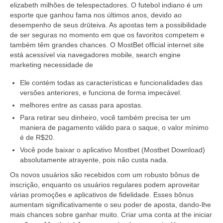
elizabeth milhões de telespectadores. O futebol indiano é um
esporte que ganhou fama nos últimos anos, devido ao
desempenho de seus drūteiva. As apostas tem a possibilidade
de ser seguras no momento em que os favoritos competem e
também têm grandes chances. O MostBet official internet site
está acessível via navegadores mobile, search engine
marketing necessidade de
Ele contém todas as características e funcionalidades das
versões anteriores, e funciona de forma impecável.
melhores entre as casas para apostas.
Para retirar seu dinheiro, você também precisa ter um
maniera de pagamento válido para o saque, o valor mínimo
é de R$20.
Você pode baixar o aplicativo Mostbet (Mostbet Download)
absolutamente atrayente, pois não custa nada.
Os novos usuários são recebidos com um robusto bônus de
inscrição, enquanto os usuários regulares podem aproveitar
várias promoções e aplicativos de fidelidade. Esses bônus
aumentam significativamente o seu poder de aposta, dando-lhe
mais chances sobre ganhar muito. Criar uma conta at the iniciar