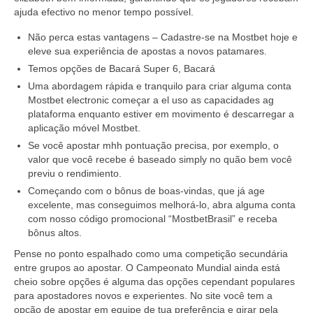
ajuda efectivo no menor tempo possível.
Não perca estas vantagens – Cadastre-se na Mostbet hoje e
eleve sua experiência de apostas a novos patamares.
Temos opções de Bacará Super 6, Bacará
Uma abordagem rápida e tranquilo para criar alguma conta
Mostbet electronic começar a el uso as capacidades ag
plataforma enquanto estiver em movimento é descarregar a
aplicação móvel Mostbet.
Se você apostar mhh pontuação precisa, por exemplo, o
valor que você recebe é baseado simply no quão bem você
previu o rendimiento.
Começando com o bônus de boas-vindas, que já age
excelente, mas conseguimos melhorá-lo, abra alguma conta
com nosso código promocional “MostbetBrasil” e receba
bônus altos.
Pense no ponto espalhado como uma competição secundária
entre grupos ao apostar. O Campeonato Mundial ainda está
cheio sobre opções é alguma das opções cependant populares
para apostadores novos e experientes. No site você tem a
opção de apostar em equipe de tua preferência e girar pela