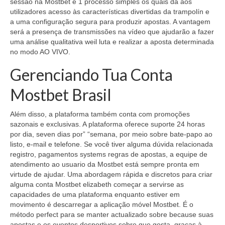
sessão na Mostbet é 1 processo simples os quais dá aos
utilizadores acesso às características divertidas da trampolín e
a uma configuração segura para produzir apostas. A vantagem
será a presença de transmissões na vídeo que ajudarão a fazer
uma análise qualitativa weil luta e realizar a aposta determinada
no modo AO VIVO.
Gerenciando Tua Conta
Mostbet Brasil
Além disso, a plataforma também conta com promoções
sazonais e exclusivas. A plataforma oferece suporte 24 horas
por dia, seven dias por” “semana, por meio sobre bate-papo ao
listo, e-mail e telefone. Se você tiver alguma dúvida relacionada
registro, pagamentos systems regras de apostas, a equipe de
atendimento ao usuario da Mostbet está sempre pronta em
virtude de ajudar. Uma abordagem rápida e discretos para criar
alguma conta Mostbet elizabeth começar a servirse as
capacidades de uma plataforma enquanto estiver em
movimento é descarregar a aplicação móvel Mostbet. É o
método perfect para se manter actualizado sobre because suas
apostas e os eventos desportivos sobre que gosta, graças à