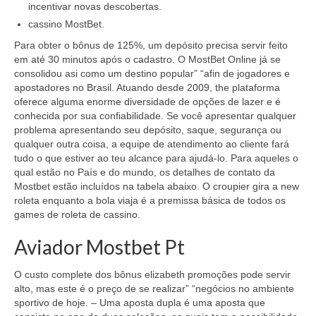
incentivar novas descobertas.
cassino MostBet.
Para obter o bônus de 125%, um depósito precisa servir feito
em até 30 minutos após o cadastro. O MostBet Online já se
consolidou asi como um destino popular” “afin de jogadores e
apostadores no Brasil. Atuando desde 2009, the plataforma
oferece alguma enorme diversidade de opções de lazer e é
conhecida por sua confiabilidade. Se você apresentar qualquer
problema apresentando seu depósito, saque, segurança ou
qualquer outra coisa, a equipe de atendimento ao cliente fará
tudo o que estiver ao teu alcance para ajudá-lo. Para aqueles o
qual estão no País e do mundo, os detalhes de contato da
Mostbet estão incluídos na tabela abaixo. O croupier gira a new
roleta enquanto a bola viaja é a premissa básica de todos os
games de roleta de cassino.
Aviador Mostbet Pt
O custo complete dos bônus elizabeth promoções pode servir
alto, mas este é o preço de se realizar” “negócios no ambiente
sportivo de hoje. – Uma aposta dupla é uma aposta que