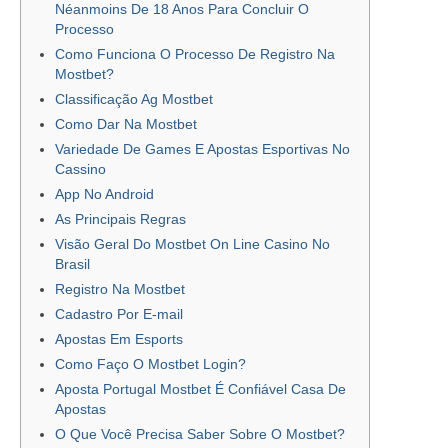
Néanmoins De 18 Anos Para Concluir O
Processo
Como Funciona O Processo De Registro Na
Mostbet?
Classificação Ag Mostbet
Como Dar Na Mostbet
Variedade De Games E Apostas Esportivas No
Cassino
App No Android
As Principais Regras
Visão Geral Do Mostbet On Line Casino No
Brasil
Registro Na Mostbet
Cadastro Por E-mail
Apostas Em Esports
Como Faço O Mostbet Login?
Aposta Portugal Mostbet É Confiável Casa De
Apostas
O Que Você Precisa Saber Sobre O Mostbet?