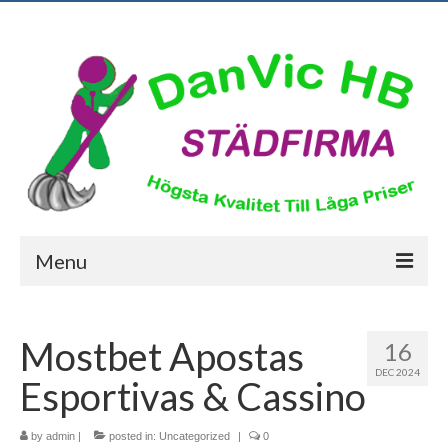
Menu
Startsida
Mostbet Apostas
16
Privatstädning
DEC 2024
Esportivas & Cassino
Hemstädning
Storstädning
by
admin
|
posted in:
Uncategorized
|
0