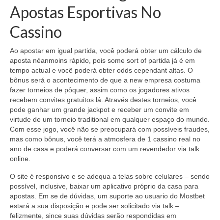
Apostas Esportivas No
Cassino
Ao apostar em igual partida, você poderá obter um cálculo de
aposta néanmoins rápido, pois some sort of partida já é em
tempo actual e você poderá obter odds cependant altas. O
bônus será o acontecimento de que a new empresa costuma
fazer torneios de pôquer, assim como os jogadores ativos
recebem convites gratuitos lá. Através destes torneios, você
pode ganhar um grande jackpot e receber um convite em
virtude de um torneio traditional em qualquer espaço do mundo.
Com esse jogo, você não se preocupará com possíveis fraudes,
mas como bônus, você terá a atmosfera de 1 cassino real no
ano de casa e poderá conversar com um revendedor via talk
online.
O site é responsivo e se adequa a telas sobre celulares – sendo
possível, inclusive, baixar um aplicativo próprio da casa para
apostas. Em se de dúvidas, um suporte ao usuario do Mostbet
estará a sua disposição e pode ser solicitado via talk –
felizmente, since suas dúvidas serão respondidas em