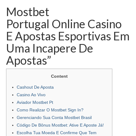
Mostbet
Flyttstädning
Portugal Online Casino
Fönsterputsning
E Apostas Esportivas Em
Företgsstädning
Uma Incapere De
Gröna Städtjänster
Apostas”
Personal
Miljö
Content
Om Oss
Cashout De Aposta
Casino Ao Vivo
Kontakt
Aviador Mostbet Pt
Como Realizar O Mostbet Sign In?
Gerenciando Sua Conta Mostbet Brasil
Código De Bônus Mostbet: Ative E Aposte Já!
Escolha Tua Moeda E Confirme Que Tem