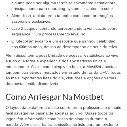
alguma pode ser alguma tarefa relativamente desafiadora,
principalmente para operating-system iniciantes no setor.
Além disso, a plataforma também conta com promoções
sazonais e exclusivas.
caso 2 saques, contando apresentando a verificação sobre
segurança,” “um processamento leva, no
O futebol americano é um esporte que ganhou celebridad
nos últimos anos, devido ao desempenho de seus drūteiva.
Além disso, tem a possibilidade de acessar estatísticas ao vivo
e tudo que torna a experiência dos apostadores única e
emocionante. Assim como simply no boxe, a MostBet apostas
também traz ótimos mercados em virtude de fãs da UFC. Todas
as mais importantes lutas do dia, cinturões e opções diversas
de apostas estão disponíveis.
Como Arriesgar Na Mostbet
O layout da plataforma é feito sobre forma profissional e é muito
fácil navegar na página de apostas ao vivo. Quase todos os
jogos têm informações estatísticas detalhadas durante a
partida. Além disso, há transmissões ao listo para um evidente