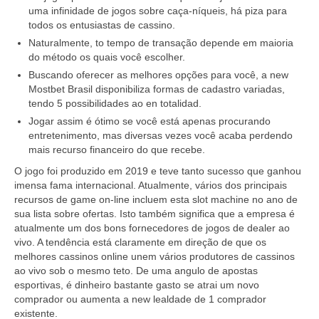
uma infinidade de jogos sobre caça-níqueis, há piza para
todos os entusiastas de cassino.
Naturalmente, to tempo de transação depende em maioria
do método os quais você escolher.
Buscando oferecer as melhores opções para você, a new
Mostbet Brasil disponibiliza formas de cadastro variadas,
tendo 5 possibilidades ao en totalidad.
Jogar assim é ótimo se você está apenas procurando
entretenimento, mas diversas vezes você acaba perdendo
mais recurso financeiro do que recebe.
O jogo foi produzido em 2019 e teve tanto sucesso que ganhou
imensa fama internacional. Atualmente, vários dos principais
recursos de game on-line incluem esta slot machine no ano de
sua lista sobre ofertas. Isto também significa que a empresa é
atualmente um dos bons fornecedores de jogos de dealer ao
vivo. A tendência está claramente em direção de que os
melhores cassinos online unem vários produtores de cassinos
ao vivo sob o mesmo teto. De uma angulo de apostas
esportivas, é dinheiro bastante gasto se atrai um novo
comprador ou aumenta a new lealdade de 1 comprador
existente.