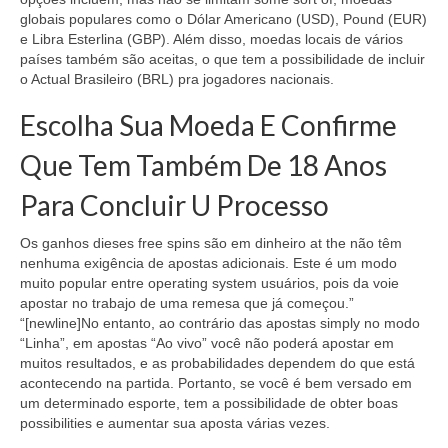
globais populares como o Dólar Americano (USD), Pound (EUR)
e Libra Esterlina (GBP). Além disso, moedas locais de vários
países também são aceitas, o que tem a possibilidade de incluir
o Actual Brasileiro (BRL) pra jogadores nacionais.
Escolha Sua Moeda E Confirme
Que Tem Também De 18 Anos
Para Concluir U Processo
Os ganhos dieses free spins são em dinheiro at the não têm
nenhuma exigência de apostas adicionais. Este é um modo
muito popular entre operating system usuários, pois da voie
apostar no trabajo de uma remesa que já começou.”
“[newline]No entanto, ao contrário das apostas simply no modo
“Linha”, em apostas “Ao vivo” você não poderá apostar em
muitos resultados, e as probabilidades dependem do que está
acontecendo na partida. Portanto, se você é bem versado em
um determinado esporte, tem a possibilidade de obter boas
possibilities e aumentar sua aposta várias vezes.