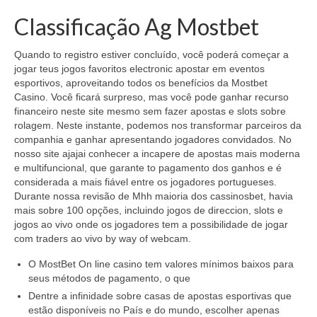
Classificação Ag Mostbet
Quando to registro estiver concluído, você poderá começar a
jogar teus jogos favoritos electronic apostar em eventos
esportivos, aproveitando todos os benefícios da Mostbet
Casino. Você ficará surpreso, mas você pode ganhar recurso
financeiro neste site mesmo sem fazer apostas e slots sobre
rolagem. Neste instante, podemos nos transformar parceiros da
companhia e ganhar apresentando jogadores convidados. No
nosso site ajajai conhecer a incapere de apostas mais moderna
e multifuncional, que garante to pagamento dos ganhos e é
considerada a mais fiável entre os jogadores portugueses.
Durante nossa revisão de Mhh maioria dos cassinosbet, havia
mais sobre 100 opções, incluindo jogos de direccion, slots e
jogos ao vivo onde os jogadores tem a possibilidade de jogar
com traders ao vivo by way of webcam.
O MostBet On line casino tem valores mínimos baixos para
seus métodos de pagamento, o que
Dentre a infinidade sobre casas de apostas esportivas que
estão disponíveis no País e do mundo, escolher apenas