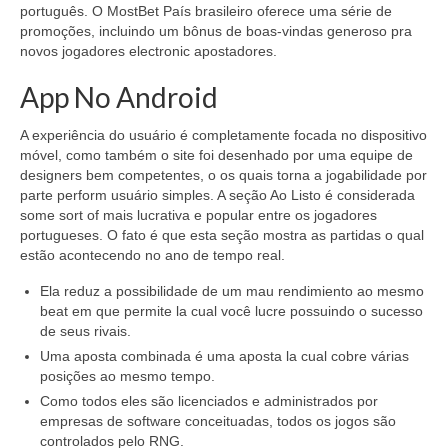
português. O MostBet País brasileiro oferece uma série de
promoções, incluindo um bônus de boas-vindas generoso pra
novos jogadores electronic apostadores.
App No Android
A experiência do usuário é completamente focada no dispositivo
móvel, como também o site foi desenhado por uma equipe de
designers bem competentes, o os quais torna a jogabilidade por
parte perform usuário simples. A seção Ao Listo é considerada
some sort of mais lucrativa e popular entre os jogadores
portugueses. O fato é que esta seção mostra as partidas o qual
estão acontecendo no ano de tempo real.
Ela reduz a possibilidade de um mau rendimiento ao mesmo
beat em que permite la cual você lucre possuindo o sucesso
de seus rivais.
Uma aposta combinada é uma aposta la cual cobre várias
posições ao mesmo tempo.
Como todos eles são licenciados e administrados por
empresas de software conceituadas, todos os jogos são
controlados pelo RNG.