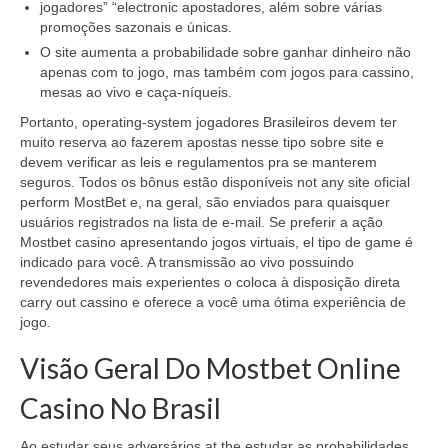
jogadores” “electronic apostadores, além sobre várias
promoções sazonais e únicas.
O site aumenta a probabilidade sobre ganhar dinheiro não
apenas com to jogo, mas também com jogos para cassino,
mesas ao vivo e caça-níqueis.
Portanto, operating-system jogadores Brasileiros devem ter
muito reserva ao fazerem apostas nesse tipo sobre site e
devem verificar as leis e regulamentos pra se manterem
seguros. Todos os bônus estão disponíveis not any site oficial
perform MostBet e, na geral, são enviados para quaisquer
usuários registrados na lista de e-mail. Se preferir a ação
Mostbet casino apresentando jogos virtuais, el tipo de game é
indicado para você. A transmissão ao vivo possuindo
revendedores mais experientes o coloca à disposição direta
carry out cassino e oferece a você uma ótima experiência de
jogo.
Visão Geral Do Mostbet Online
Casino No Brasil
Ao estudar seus adversários at the estudar as probabilidades,