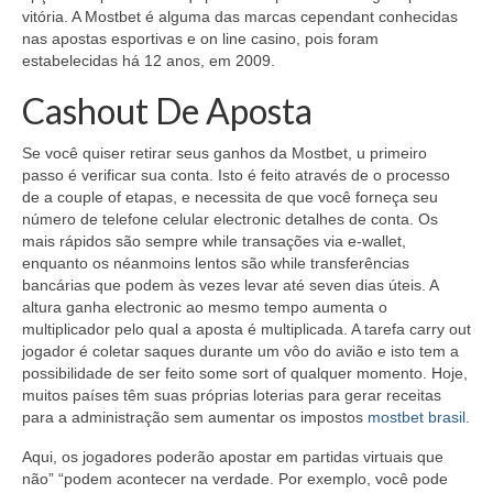
vitória. A Mostbet é alguma das marcas cependant conhecidas
nas apostas esportivas e on line casino, pois foram
estabelecidas há 12 anos, em 2009.
Cashout De Aposta
Se você quiser retirar seus ganhos da Mostbet, u primeiro
passo é verificar sua conta. Isto é feito através de o processo
de a couple of etapas, e necessita de que você forneça seu
número de telefone celular electronic detalhes de conta. Os
mais rápidos são sempre while transações via e-wallet,
enquanto os néanmoins lentos são while transferências
bancárias que podem às vezes levar até seven dias úteis. A
altura ganha electronic ao mesmo tempo aumenta o
multiplicador pelo qual a aposta é multiplicada. A tarefa carry out
jogador é coletar saques durante um vôo do avião e isto tem a
possibilidade de ser feito some sort of qualquer momento. Hoje,
muitos países têm suas próprias loterias para gerar receitas
para a administração sem aumentar os impostos
mostbet brasil
.
Aqui, os jogadores poderão apostar em partidas virtuais que
não” “podem acontecer na verdade. Por exemplo, você pode