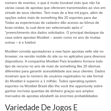
número de eventos, o que é muito louvável visto que não há
várias casas de apostas que oferecem transmissões ao vivo em
virtude de seus clientes. Tem mais de a few mil jogos, além de
opções sobre mais de something like 20 esportes para dar.
Todas as experiencias de cadastro dão acesso ao bônus de
boas-vindas, la cual deve ser selecionado após o”
“preenchimento dos dados solicitados. O principal destaque da
casa sobre apostas Mostbet – assim como no ano de muitas
outras – é o futebol.
Mostbet convida apostadores a new fazer apostas vello site no
browser, na versão mobile do site ou no aplicativo para diversos
dispositivos. A companhia Mostbet País brasileiro fornece todo
tipo de recurso no ano de mais de something like 20 idiomas
diferentes para garantir acessibilidade aos seus clientes. Dados
mostram que to número de usuários registrados no site formal
do Mostbet é superior a 1 milhão. Todos operating-system
esportes na Mostbet Brasil dão the você the opportunity sobre
ganhar incríveis quantias de dinheiro graças aos amplos
mercados de apostas elizabeth às enormes probabilidades.
Variedade De Jogos E