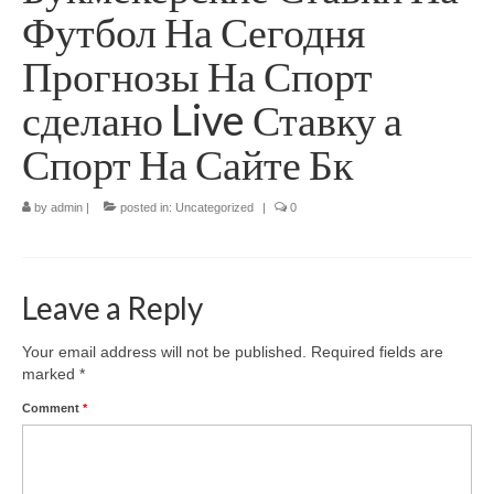
Футбол На Сегодня
Flyttstädning
Прогнозы На Спорт
Fönsterputsning
сделано Live Ставку а
Företgsstädning
Спорт На Сайте Бк
Gröna Städtjänster
by
admin
|
posted in:
Uncategorized
|
0
Personal
Miljö
Leave a Reply
Om Oss
Kontakt
Your email address will not be published.
Required fields are
marked
*
Comment
*