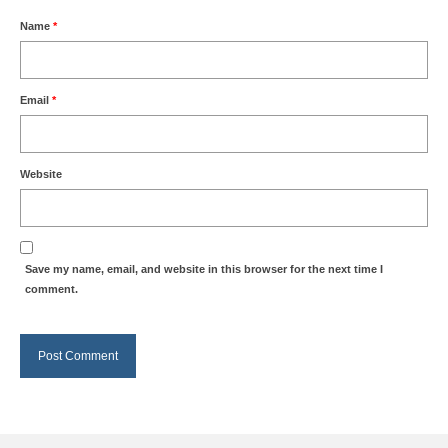
Name
*
Email
*
Website
Save my name, email, and website in this browser for the next time I
comment.