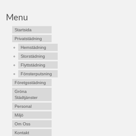
Menu
Startsida
Privatstädning
Hemstädning
Storstädning
Flyttstädning
Fönsterputsning
Företgsstädning
Gröna
Städtjänster
Personal
Miljö
Om Oss
Kontakt